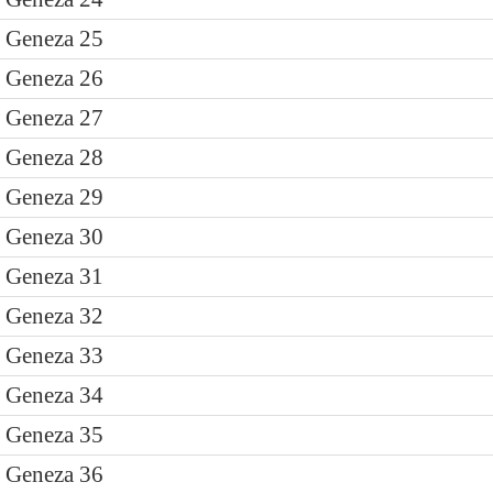
Geneza 25
Geneza 26
Geneza 27
Geneza 28
Geneza 29
Geneza 30
Geneza 31
Geneza 32
Geneza 33
Geneza 34
Geneza 35
Geneza 36