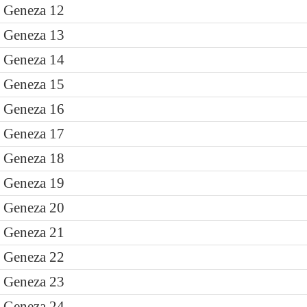
Geneza 12
Geneza 13
Geneza 14
Geneza 15
Geneza 16
Geneza 17
Geneza 18
Geneza 19
Geneza 20
Geneza 21
Geneza 22
Geneza 23
Geneza 24