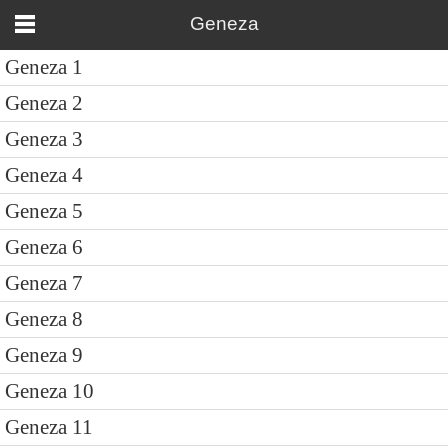
Geneza
Geneza 1
Geneza 2
Geneza 3
Geneza 4
Geneza 5
Geneza 6
Geneza 7
Geneza 8
Geneza 9
Geneza 10
Geneza 11