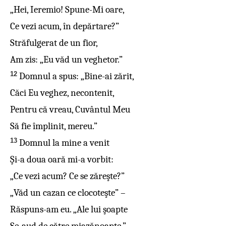
„Hei, Ieremio! Spune-Mi oare,
Ce vezi acum, în depărtare?”
Străfulgerat de un fior,
Am zis: „Eu văd un veghetor.”
12
Domnul a spus: „Bine-ai zărit,
Căci Eu veghez, necontenit,
Pentru că vreau, Cuvântul Meu
Să fie împlinit, mereu.”
13
Domnul la mine a venit
Şi-a doua oară mi-a vorbit:
„Ce vezi acum? Ce se zăreşte?”
„Văd un cazan ce clocoteşte” –
Răspuns-am eu. „Ale lui şoapte