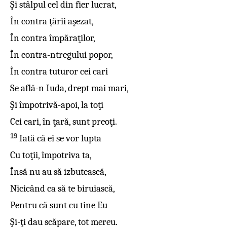
Şi stâlpul cel din fier lucrat,
În contra ţării aşezat,
În contra împăraţilor,
În contra-ntregului popor,
În contra tuturor cei cari
Se află-n Iuda, drept mai mari,
Şi împotrivă-apoi, la toţi
Cei cari, în ţară, sunt preoţi.
19
Iată că ei se vor lupta
Cu toţii, împotriva ta,
Însă nu au să izbutească,
Nicicând ca să te biruiască,
Pentru că sunt cu tine Eu
Şi-ţi dau scăpare, tot mereu.