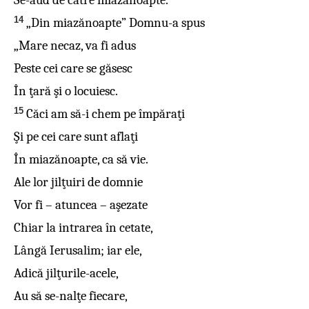
Se-aud de către miazănoapte.”
14
„Din miazănoapte” Domnu-a spus
„Mare necaz, va fi adus
Peste cei care se găsesc
În ţară şi o locuiesc.
15
Căci am să-i chem pe împăraţi
Şi pe cei care sunt aflaţi
În miazănoapte, ca să vie.
Ale lor jilţuiri de domnie
Vor fi – atuncea – aşezate
Chiar la intrarea în cetate,
Lângă Ierusalim; iar ele,
Adică jilţurile-acele,
Au să se-nalţe fiecare,