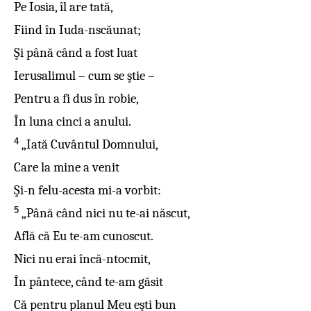
Pe Iosia, îl are tată,
Fiind în Iuda-nscăunat;
Şi până când a fost luat
Ierusalimul – cum se ştie –
Pentru a fi dus în robie,
În luna cinci a anului.
4
„Iată Cuvântul Domnului,
Care la mine a venit
Şi-n felu-acesta mi-a vorbit:
5
„Până când nici nu te-ai născut,
Află că Eu te-am cunoscut.
Nici nu erai încă-ntocmit,
În pântece, când te-am găsit
Că pentru planul Meu eşti bun