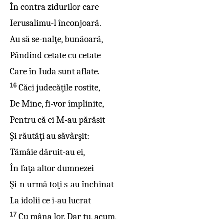
În contra zidurilor care
Ierusalimu-l înconjoară.
Au să se-nalţe, bunăoară,
Pândind cetate cu cetate
Care în Iuda sunt aflate.
16
Căci judecăţile rostite,
De Mine, fi-vor împlinite,
Pentru că ei M-au părăsit
Şi răutăţi au săvârşit:
Tămâie dăruit-au ei,
În faţa altor dumnezei
Şi-n urmă toţi s-au închinat
La idolii ce i-au lucrat
17
Cu mâna lor. Dar tu, acum,