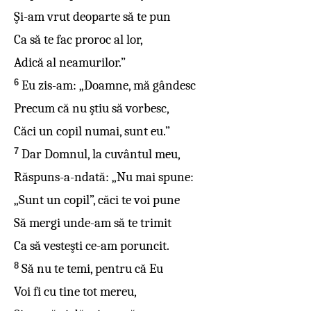
Şi-am vrut deoparte să te pun
Ca să te fac proroc al lor,
Adică al neamurilor.”
6
Eu zis-am: „Doamne, mă gândesc
Precum că nu ştiu să vorbesc,
Căci un copil numai, sunt eu.”
7
Dar Domnul, la cuvântul meu,
Răspuns-a-ndată: „Nu mai spune:
„Sunt un copil”, căci te voi pune
Să mergi unde-am să te trimit
Ca să vesteşti ce-am poruncit.
8
Să nu te temi, pentru că Eu
Voi fi cu tine tot mereu,