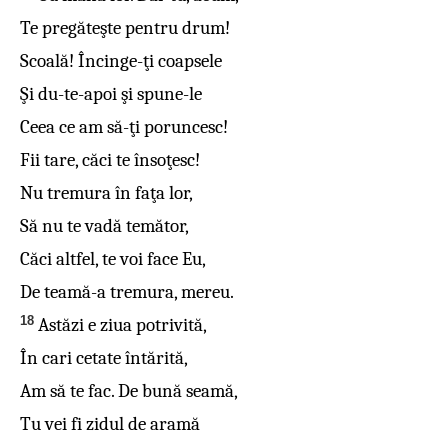
Te pregăteşte pentru drum!
Scoală! Încinge-ţi coapsele
Şi du-te-apoi şi spune-le
Ceea ce am să-ţi poruncesc!
Fii tare, căci te însoţesc!
Nu tremura în faţa lor,
Să nu te vadă temător,
Căci altfel, te voi face Eu,
De teamă-a tremura, mereu.
18
Astăzi e ziua potrivită,
În cari cetate întărită,
Am să te fac. De bună seamă,
Tu vei fi zidul de aramă