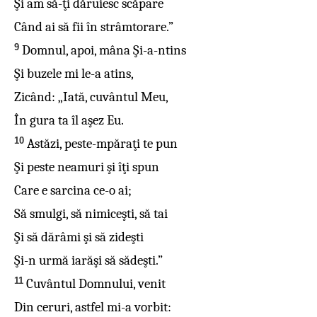
Şi am să-ţi dăruiesc scăpare
Când ai să fii în strâmtorare.”
9
Domnul, apoi, mâna Şi-a-ntins
Şi buzele mi le-a atins,
Zicând: „Iată, cuvântul Meu,
În gura ta îl aşez Eu.
10
Astăzi, peste-mpăraţi te pun
Şi peste neamuri şi îţi spun
Care e sarcina ce-o ai;
Să smulgi, să nimiceşti, să tai
Şi să dărâmi şi să zideşti
Şi-n urmă iarăşi să sădeşti.”
11
Cuvântul Domnului, venit
Din ceruri, astfel mi-a vorbit: