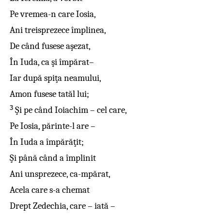
Pe vremea-n care Iosia,
Ani treisprezece împlinea,
De când fusese aşezat,
În Iuda, ca şi împărat–
Iar după spiţa neamului,
Amon fusese tatăl lui;
3
Şi pe când Ioiachim – cel care,
Pe Iosia, părinte-l are –
În Iuda a împărăţit;
Şi până când a împlinit
Ani unsprezece, ca-mpărat,
Acela care s-a chemat
Drept Zedechia, care – iată –