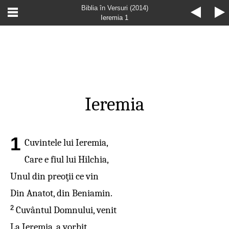
Biblia în Versuri (2014)
Ieremia 1
Ieremia
1
Cuvintele lui Ieremia,
Care e fiul lui Hilchia,
Unul din preoţii ce vin
Din Anatot, din Beniamin.
2
Cuvântul Domnului, venit
La Ieremia, a vorbit