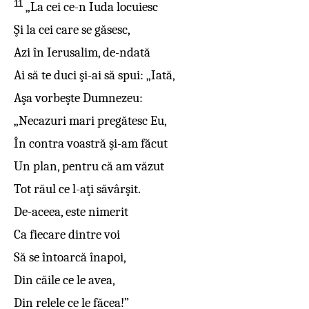
11
„La cei ce-n Iuda locuiesc
Şi la cei care se găsesc,
Azi în Ierusalim, de-ndată
Ai să te duci şi-ai să spui: „Iată,
Aşa vorbeşte Dumnezeu:
„Necazuri mari pregătesc Eu,
În contra voastră şi-am făcut
Un plan, pentru că am văzut
Tot răul ce l-aţi săvârşit.
De-aceea, este nimerit
Ca fiecare dintre voi
Să se întoarcă înapoi,
Din căile ce le avea,
Din relele ce le făcea!”