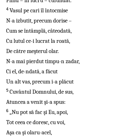
Fiind – în lucru – cufundat.
4
Vasul pe cari îl întocmise
N-a izbutit, precum dorise –
Cum se întâmplă, câteodată,
Cu lutul ce-i lucrat la roată,
De către meşterul olar.
N-a mai pierdut timpu-n zadar,
Ci el, de-ndată, a făcut
Un alt vas, precum i-a plăcut
5
Cuvântul Domnului, de sus,
Atuncea a venit şi-a spus:
6
„Nu pot să fac şi Eu, apoi,
Tot ceea ce doresc, cu voi,
Aşa ca şi olaru-acel,