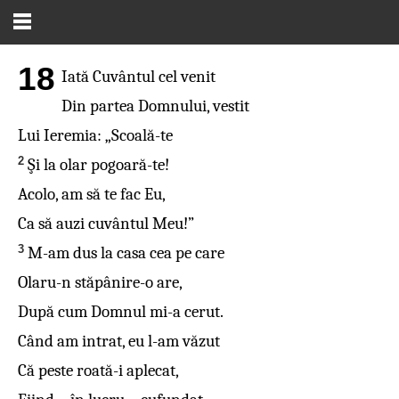
18
Iată Cuvântul cel venit
Din partea Domnului, vestit
Lui Ieremia: „Scoală-te
2
Şi la olar pogoară-te!
Acolo, am să te fac Eu,
Ca să auzi cuvântul Meu!”
3
M-am dus la casa cea pe care
Olaru-n stăpânire-o are,
După cum Domnul mi-a cerut.
Când am intrat, eu l-am văzut
Că peste roată-i aplecat,