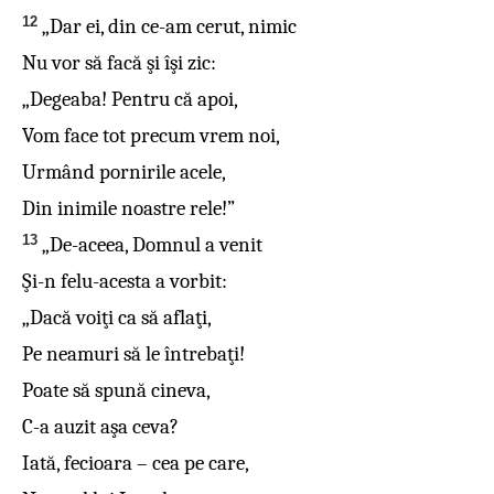
12
„Dar ei, din ce-am cerut, nimic
Nu vor să facă şi îşi zic:
„Degeaba! Pentru că apoi,
Vom face tot precum vrem noi,
Urmând pornirile acele,
Din inimile noastre rele!”
13
„De-aceea, Domnul a venit
Şi-n felu-acesta a vorbit:
„Dacă voiţi ca să aflaţi,
Pe neamuri să le întrebaţi!
Poate să spună cineva,
C-a auzit aşa ceva?
Iată, fecioara – cea pe care,