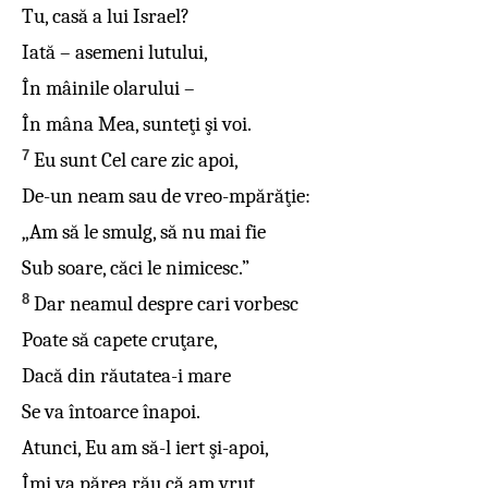
Tu, casă a lui Israel?
Iată – asemeni lutului,
În mâinile olarului –
În mâna Mea, sunteţi şi voi.
7
Eu sunt Cel care zic apoi,
De-un neam sau de vreo-mpărăţie:
„Am să le smulg, să nu mai fie
Sub soare, căci le nimicesc.”
8
Dar neamul despre cari vorbesc
Poate să capete cruţare,
Dacă din răutatea-i mare
Se va întoarce înapoi.
Atunci, Eu am să-l iert şi-apoi,
Îmi va părea rău că am vrut,