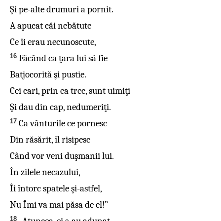
Şi pe-alte drumuri a pornit.
A apucat căi nebătute
Ce îi erau necunoscute,
16
Făcând ca ţara lui să fie
Batjocorită şi pustie.
Cei cari, prin ea trec, sunt uimiţi
Şi dau din cap, nedumeriţi.
17
Ca vânturile ce pornesc
Din răsărit, îl risipesc
Când vor veni duşmanii lui.
În zilele necazului,
Îi întorc spatele şi-astfel,
Nu Îmi va mai păsa de el!”
18