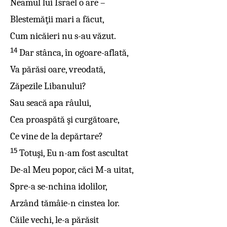
Neamul lui Israel o are –
Blestemăţii mari a făcut,
Cum nicăieri nu s-au văzut.
14
Dar stânca, în ogoare-aflată,
Va părăsi oare, vreodată,
Zăpezile Libanului?
Sau seacă apa râului,
Cea proaspătă şi curgătoare,
Ce vine de la depărtare?
15
Totuşi, Eu n-am fost ascultat
De-al Meu popor, căci M-a uitat,
Spre-a se-nchina idolilor,
Arzând tămâie-n cinstea lor.
Căile vechi, le-a părăsit