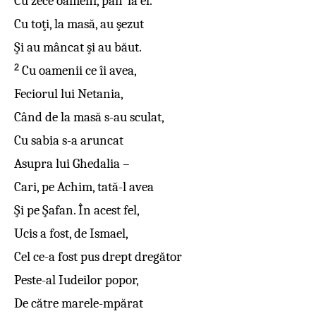
Cu zece oameni, pân’ la el.
Cu toţi, la masă, au şezut
Şi au mâncat şi au băut.
2
Cu oamenii ce îi avea,
Feciorul lui Netania,
Când de la masă s-au sculat,
Cu sabia s-a aruncat
Asupra lui Ghedalia –
Cari, pe Achim, tată-l avea
Şi pe Şafan. În acest fel,
Ucis a fost, de Ismael,
Cel ce-a fost pus drept dregător
Peste-al Iudeilor popor,
De către marele-mpărat