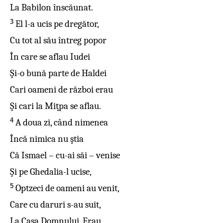
La Babilon înscăunat.
3
El l-a ucis pe dregător,
Cu tot al său întreg popor
În care se aflau Iudei
Şi-o bună parte de Haldei
Cari oameni de război erau
Şi cari la Miţpa se aflau.
4
A doua zi, când nimenea
Încă nimica nu ştia
Că Ismael – cu-ai săi – venise
Şi pe Ghedalia-l ucise,
5
Optzeci de oameni au venit,
Care cu daruri s-au suit,
La Casa Domnului. Erau