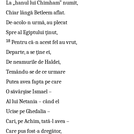
La „hanul lui Chimham” numit,
Chiar lângă Betleem aflat.
De-acolo-n urmă, au plecat
Spre al Egiptului ţinut,
18
Pentru că-n acest fel au vrut,
Departe, a se ţine ei,
De neamurile de Haldei,
Temându-se de ce urmare
Putea avea fapta pe care
O săvârşise Ismael –
Al lui Netania – când el
Ucise pe Ghedalia –
Cari, pe Achim, tată-l avea –
Care pus fost-a dregător,