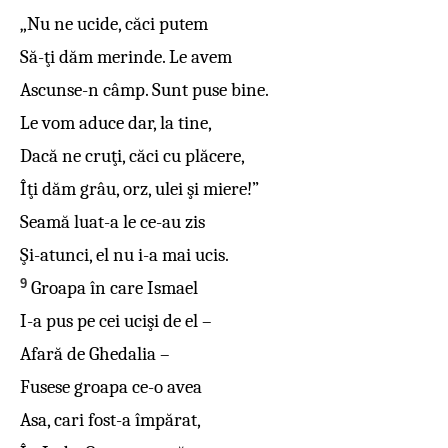
„Nu ne ucide, căci putem
Să-ţi dăm merinde. Le avem
Ascunse-n câmp. Sunt puse bine.
Le vom aduce dar, la tine,
Dacă ne cruţi, căci cu plăcere,
Îţi dăm grâu, orz, ulei şi miere!”
Seamă luat-a le ce-au zis
Şi-atunci, el nu i-a mai ucis.
9
Groapa în care Ismael
I-a pus pe cei ucişi de el –
Afară de Ghedalia –
Fusese groapa ce-o avea
Asa, cari fost-a împărat,