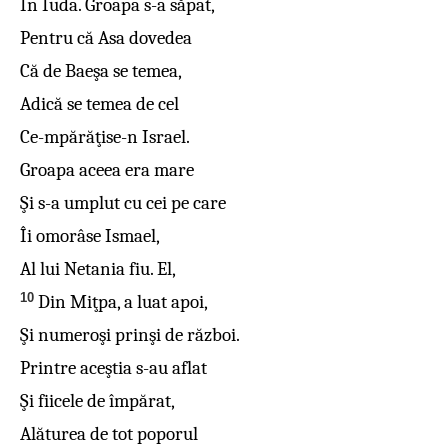
În Iuda. Groapa s-a săpat,
Pentru că Asa dovedea
Că de Baeşa se temea,
Adică se temea de cel
Ce-mpărăţise-n Israel.
Groapa aceea era mare
Şi s-a umplut cu cei pe care
Îi omorâse Ismael,
Al lui Netania fiu. El,
10
Din Miţpa, a luat apoi,
Şi numeroşi prinşi de război.
Printre aceştia s-au aflat
Şi fiicele de împărat,
Alăturea de tot poporul