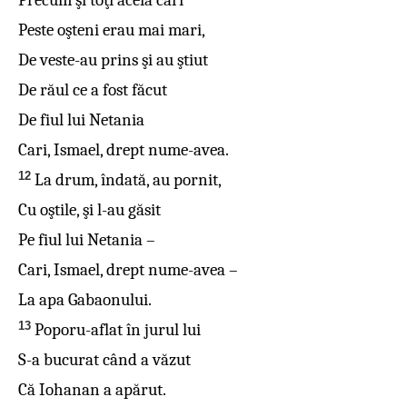
Precum şi toţi aceia cari
Peste oşteni erau mai mari,
De veste-au prins şi au ştiut
De răul ce a fost făcut
De fiul lui Netania
Cari, Ismael, drept nume-avea.
12
La drum, îndată, au pornit,
Cu oştile, şi l-au găsit
Pe fiul lui Netania –
Cari, Ismael, drept nume-avea –
La apa Gabaonului.
13
Poporu-aflat în jurul lui
S-a bucurat când a văzut
Că Iohanan a apărut.