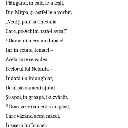
Plângând, în cale, le-a ieşit,
Din Miţpa, şi-astfel le-a vorbit:
„Veniţi pân’ la Ghedalia
Care, pe-Achim, tată-l avea!”
7
Oamenii mers-au după el,
Iar în cetate, Iemael –
Acela care se vădea,
Feciorul lui Netania –
Îndată i-a înjunghiat,
De ai săi oameni ajutat
Şi-apoi, în groapă, i-a zvârlit.
8
Doar zece oameni s-au găsit,
Care văzând acest măcel,
Îi ziseră lui Ismael: