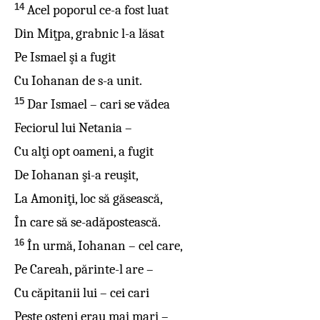
14
Acel poporul ce-a fost luat
Din Miţpa, grabnic l-a lăsat
Pe Ismael şi a fugit
Cu Iohanan de s-a unit.
15
Dar Ismael – cari se vădea
Feciorul lui Netania –
Cu alţi opt oameni, a fugit
De Iohanan şi-a reuşit,
La Amoniţi, loc să găsească,
În care să se-adăpostească.
16
În urmă, Iohanan – cel care,
Pe Careah, părinte-l are –
Cu căpitanii lui – cei cari
Peste oşteni erau mai mari –