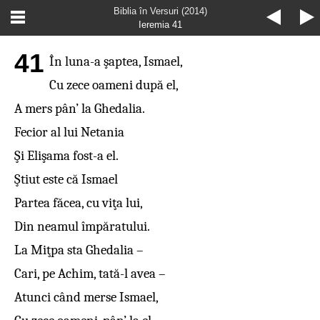
Biblia în Versuri (2014)
Ieremia 41
41
În luna-a şaptea, Ismael,
Cu zece oameni după el,
A mers pân’ la Ghedalia.
Fecior al lui Netania
Şi Elişama fost-a el.
Ştiut este că Ismael
Partea făcea, cu viţa lui,
Din neamul împăratului.
La Miţpa sta Ghedalia –
Cari, pe Achim, tată-l avea –
Atunci când merse Ismael,