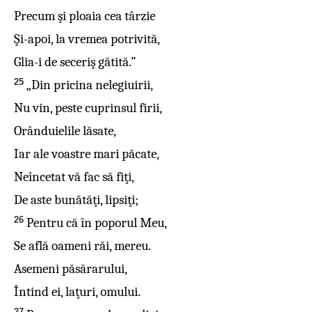
Precum şi ploaia cea târzie
Şi-apoi, la vremea potrivită,
Glia-i de seceriş gătită.”
25
„Din pricina nelegiuirii,
Nu vin, peste cuprinsul firii,
Orânduielile lăsate,
Iar ale voastre mari păcate,
Neîncetat vă fac să fiţi,
De aste bunătăţi, lipsiţi;
26
Pentru că în poporul Meu,
Se află oameni răi, mereu.
Asemeni păsărarului,
Întind ei, laţuri, omului.
27