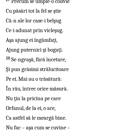
Precum se umple-o colivie
Cu păsări tot la fel se ştie
Că-n ale lor case-i belşug
Ce-i adunat prin vicleşug.
Aşa ajung ei îngâmfaţi,
Ajung puternici şi bogaţi.
28
Se-ngraşă, fără încetare,
Şi pun grăsimi strălucitoare
Pe ei. Mai au o trăsătură:
În rău, întrec orice măsură.
Nu ţin la pricina pe care
Orfanul, de la ei, o are,
Ca astfel să le meargă bine.
Nu fac – aşa cum se cuvine –