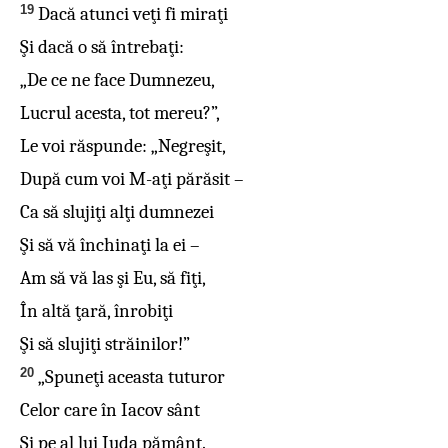
19
Dacă atunci veţi fi miraţi
Şi dacă o să întrebaţi:
„De ce ne face Dumnezeu,
Lucrul acesta, tot mereu?”,
Le voi răspunde: „Negreşit,
După cum voi M-aţi părăsit –
Ca să slujiţi alţi dumnezei
Şi să vă închinaţi la ei –
Am să vă las şi Eu, să fiţi,
În altă ţară, înrobiţi
Şi să slujiţi străinilor!”
20
„Spuneţi aceasta tuturor
Celor care în Iacov sânt
Şi pe al lui Iuda pământ.