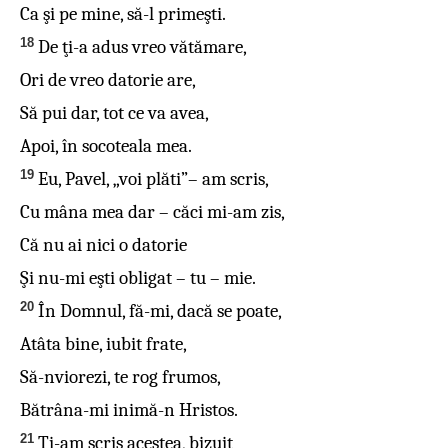
Ca şi pe mine, să-l primeşti.
18
De ţi-a adus vreo vătămare,
Ori de vreo datorie are,
Să pui dar, tot ce va avea,
Apoi, în socoteala mea.
19
Eu, Pavel, „voi plăti”– am scris,
Cu mâna mea dar – căci mi-am zis,
Că nu ai nici o datorie
Şi nu-mi eşti obligat – tu – mie.
20
În Domnul, fă-mi, dacă se poate,
Atâta bine, iubit frate,
Să-nviorezi, te rog frumos,
Bătrâna-mi inimă-n Hristos.
21
Ţi-am scris acestea, bizuit