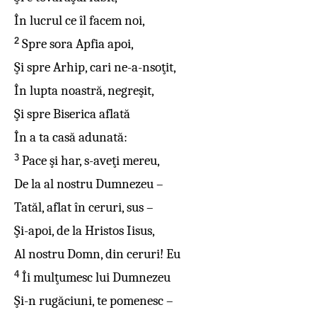
În lucrul ce îl facem noi,
2
Spre sora Apfia apoi,
Şi spre Arhip, cari ne-a-nsoţit,
În lupta noastră, negreşit,
Şi spre Biserica aflată
În a ta casă adunată:
3
Pace şi har, s-aveţi mereu,
De la al nostru Dumnezeu –
Tatăl, aflat în ceruri, sus –
Şi-apoi, de la Hristos Iisus,
Al nostru Domn, din ceruri! Eu
4
Îi mulţumesc lui Dumnezeu
Şi-n rugăciuni, te pomenesc –