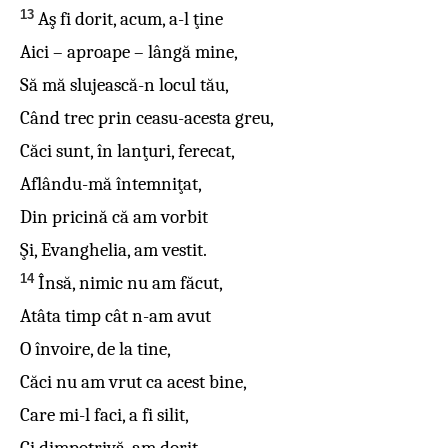
13
Aş fi dorit, acum, a-l ţine
Aici – aproape – lângă mine,
Să mă slujească-n locul tău,
Când trec prin ceasu-acesta greu,
Căci sunt, în lanţuri, ferecat,
Aflându-mă întemniţat,
Din pricină că am vorbit
Şi, Evanghelia, am vestit.
14
Însă, nimic nu am făcut,
Atâta timp cât n-am avut
O învoire, de la tine,
Căci nu am vrut ca acest bine,
Care mi-l faci, a fi silit,