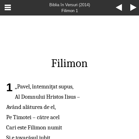
Biblia în Versuri (2014)
Filimon 1
Filimon
1
„Pavel, întemniţat supus,
Al Domnului Hristos Iisus –
Având alăturea de el,
Pe Timotei – către acel
Cari este Filimon numit
Şi e tovarăşul iubit,