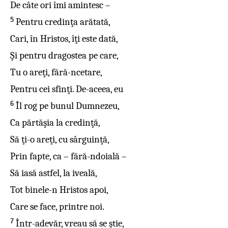
De câte ori îmi amintesc –
5
Pentru credinţa arătată,
Cari, în Hristos, îţi este dată,
Şi pentru dragostea pe care,
Tu o areţi, fără-ncetare,
Pentru cei sfinţi. De-aceea, eu
6
Îl rog pe bunul Dumnezeu,
Ca părtăşia la credinţă,
Să ţi-o areţi, cu sârguinţă,
Prin fapte, ca – fără-ndoială –
Să iasă astfel, la iveală,
Tot binele-n Hristos apoi,
Care se face, printre noi.
7
Într-adevăr, vreau să se ştie,