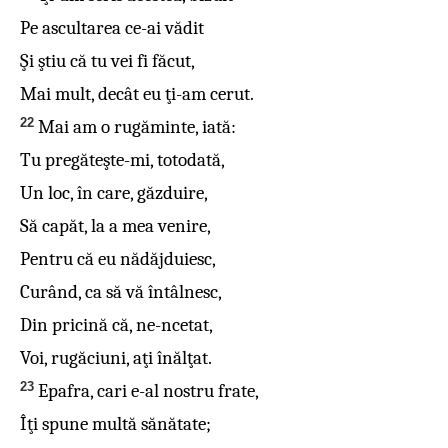
Pe ascultarea ce-ai vădit
Şi ştiu că tu vei fi făcut,
Mai mult, decât eu ţi-am cerut.
22
Mai am o rugăminte, iată:
Tu pregăteşte-mi, totodată,
Un loc, în care, găzduire,
Să capăt, la a mea venire,
Pentru că eu nădăjduiesc,
Curând, ca să vă întâlnesc,
Din pricină că, ne-ncetat,
Voi, rugăciuni, aţi înălţat.
23
Epafra, cari e-al nostru frate,
Îţi spune multă sănătate;