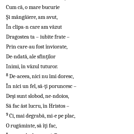
Cum că, o mare bucurie
Şi mângâiere, am avut,
În clipa-n care am văzut
Dragostea ta – iubite frate –
Prin care-au fost înviorate,
De-ndată, ale sfinţilor
Inimi, în văzul tuturor.
8
De-aceea, nici nu îmi doresc,
În nici un fel, să-ţi poruncesc –
Deşi sunt slobod, ne-ndoios,
Să fac ăst lucru, în Hristos –
9
Ci, mai degrabă, mi-e pe plac,
O rugăminte, să îţi fac,