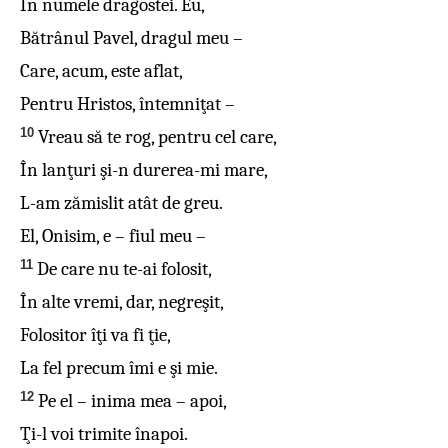
În numele dragostei. Eu,
Bătrânul Pavel, dragul meu –
Care, acum, este aflat,
Pentru Hristos, întemniţat –
10
Vreau să te rog, pentru cel care,
În lanţuri şi-n durerea-mi mare,
L-am zămislit atât de greu.
El, Onisim, e – fiul meu –
11
De care nu te-ai folosit,
În alte vremi, dar, negreşit,
Folositor îţi va fi ţie,
La fel precum îmi e şi mie.
12
Pe el – inima mea – apoi,
Ţi-l voi trimite înapoi.