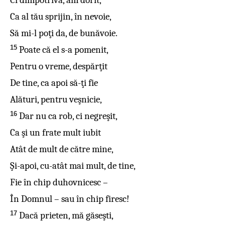
Ci dimpotrivă, am dorit,
Ca al tău sprijin, în nevoie,
Să mi-l poţi da, de bunăvoie.
15
Poate că el s-a pomenit,
Pentru o vreme, despărţit
De tine, ca apoi să-ţi fie
Alături, pentru veşnicie,
16
Dar nu ca rob, ci negreşit,
Ca şi un frate mult iubit
Atât de mult de către mine,
Şi-apoi, cu-atât mai mult, de tine,
Fie în chip duhovnicesc –
În Domnul – sau în chip firesc!
17
Dacă prieten, mă găseşti,