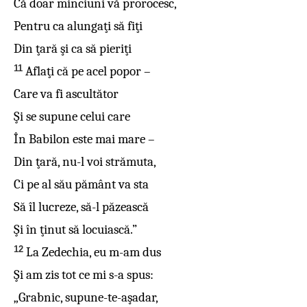
Că doar minciuni vă prorocesc,
Pentru ca alungaţi să fiţi
Din ţară şi ca să pieriţi
11
Aflaţi că pe acel popor –
Care va fi ascultător
Şi se supune celui care
În Babilon este mai mare –
Din ţară, nu-l voi strămuta,
Ci pe al său pământ va sta
Să îl lucreze, să-l păzească
Şi în ţinut să locuiască.”
12
La Zedechia, eu m-am dus
Şi am zis tot ce mi s-a spus:
„Grabnic, supune-te-aşadar,