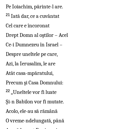
Pe Ioiachim, părinte-l are.
21
Iată dar, ce a cuvântat
Cel care e încoronat
Drept Domn al oştilor – Acel
Ce-i Dumnezeu în Israel –
Despre uneltele pe care,
Azi, la Ierusalim, le are
Atât casa-mpăratului,
Precum şi Casa Domnului:
22
„Uneltele vor fi luate
Şi-n Babilon vor fi mutate.
Acolo, ele-au să rămână
O vreme-ndelungată, până