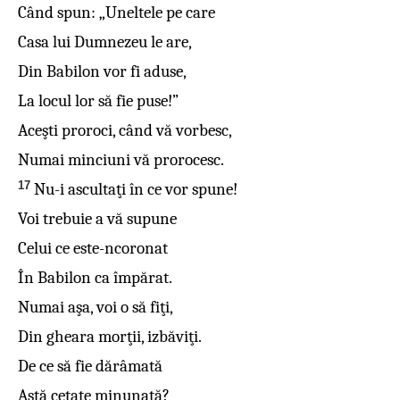
Când spun: „Uneltele pe care
Casa lui Dumnezeu le are,
Din Babilon vor fi aduse,
La locul lor să fie puse!”
Aceşti proroci, când vă vorbesc,
Numai minciuni vă prorocesc.
17
Nu-i ascultaţi în ce vor spune!
Voi trebuie a vă supune
Celui ce este-ncoronat
În Babilon ca împărat.
Numai aşa, voi o să fiţi,
Din gheara morţii, izbăviţi.
De ce să fie dărâmată
Astă cetate minunată?