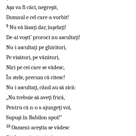
Aşa va fi căci, negreşit,
Domnul e cel care-a vorbit!
9
Nu vă lăsaţi dar, înşelaţi!
De-ai voşti’ proroci nu ascultaţi!
Nu-i ascultaţi pe ghicitori,
Pe visători, pe văzători,
Nici pe cei care se vădesc,
În stele, precum că citesc!
Nu-i ascultaţi, când au să zică:
„Nu trebuie să aveţi frică,
Pentru că n-o s-ajungeţi voi,
Supuşi în Babilon apoi!”
10
Oameni-aceştia se vădesc