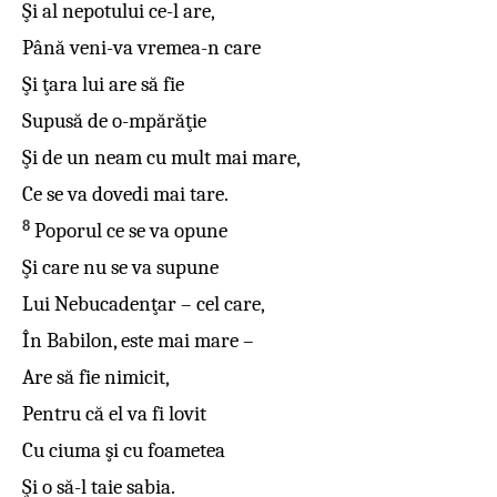
Şi al nepotului ce-l are,
Până veni-va vremea-n care
Şi ţara lui are să fie
Supusă de o-mpărăţie
Şi de un neam cu mult mai mare,
Ce se va dovedi mai tare.
8
Poporul ce se va opune
Şi care nu se va supune
Lui Nebucadenţar – cel care,
În Babilon, este mai mare –
Are să fie nimicit,
Pentru că el va fi lovit
Cu ciuma şi cu foametea
Şi o să-l taie sabia.