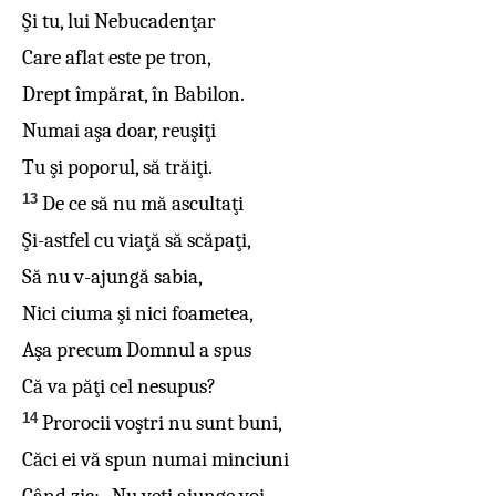
Şi tu, lui Nebucadenţar
Care aflat este pe tron,
Drept împărat, în Babilon.
Numai aşa doar, reuşiţi
Tu şi poporul, să trăiţi.
13
De ce să nu mă ascultaţi
Şi-astfel cu viaţă să scăpaţi,
Să nu v-ajungă sabia,
Nici ciuma şi nici foametea,
Aşa precum Domnul a spus
Că va păţi cel nesupus?
14
Prorocii voştri nu sunt buni,
Căci ei vă spun numai minciuni