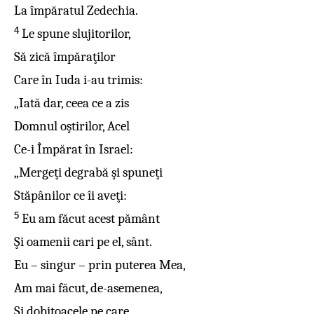
La împăratul Zedechia.
4
Le spune slujitorilor,
Să zică împăraţilor
Care în Iuda i-au trimis:
„Iată dar, ceea ce a zis
Domnul oştirilor, Acel
Ce-i Împărat în Israel:
„Mergeţi degrabă şi spuneţi
Stăpânilor ce îi aveţi:
5
Eu am făcut acest pământ
Şi oamenii cari pe el, sânt.
Eu – singur – prin puterea Mea,
Am mai făcut, de-asemenea,
Şi dobitoacele pe care