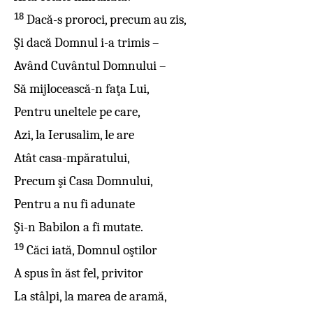
18
Dacă-s proroci, precum au zis,
Şi dacă Domnul i-a trimis –
Având Cuvântul Domnului –
Să mijlocească-n faţa Lui,
Pentru uneltele pe care,
Azi, la Ierusalim, le are
Atât casa-mpăratului,
Precum şi Casa Domnului,
Pentru a nu fi adunate
Şi-n Babilon a fi mutate.
19
Căci iată, Domnul oştilor
A spus în ăst fel, privitor
La stâlpi, la marea de aramă,