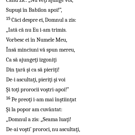
Când zic: „Nu veţi ajunge voi,
Supuşi în Babilon apoi!”,
15
Căci despre ei, Domnul a zis:
„Iată că nu Eu i-am trimis.
Vorbesc ei în Numele Meu,
Însă minciuni vă spun mereu,
Ca să ajungeţi izgoniţi
Din ţară şi ca să pieriţi!
De-i ascultaţi, pieriţi şi voi
Şi toţi prorocii voştri-apoi!”
16
Pe preoţi i-am mai înştiinţat
Şi la popor am cuvântat:
„Domnul a zis: „Seama luaţi!
De-ai voşti’ proroci, nu ascultaţi,