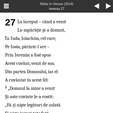
Biblia în Versuri (2014)
Ieremia 27
27
La început – când a venit
La-mpărăţie şi-a domnit,
În Iuda, Ioiachim, cel care,
Pe Iosia, părinte-l are –
Prin Ieremia a fost spus
Acest cuvânt, venit de sus,
Din partea Domnului, iar el
A cuvântat în acest fel:
2
„Domnul la mine a venit
Şi-aste cuvinte le-a rostit:
„Fă-ţi nişte legături de-ndată