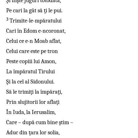
Şi nişte juguri totodată,
Pe cari la gât să ţi le pui.
3
Trimite-le-mpăratului
Cari în Edom e-ncoronat,
Celui ce e-n Moab aflat,
Celui care este pe tron
Peste copiii lui Amon,
La împăratul Tirului
Şi la cel al Sidonului.
Să le trimiţi la împăraţi,
Prin slujitorii lor aflaţi
În Iuda, la Ierusalim,
Care – după cum bine ştim –
Aduc din ţara lor solia,