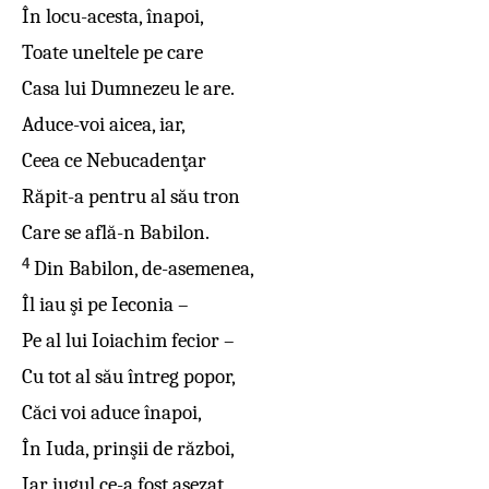
În locu-acesta, înapoi,
Toate uneltele pe care
Casa lui Dumnezeu le are.
Aduce-voi aicea, iar,
Ceea ce Nebucadenţar
Răpit-a pentru al său tron
Care se află-n Babilon.
4
Din Babilon, de-asemenea,
Îl iau şi pe Ieconia –
Pe al lui Ioiachim fecior –
Cu tot al său întreg popor,
Căci voi aduce înapoi,
În Iuda, prinşii de război,
Iar jugul ce-a fost aşezat