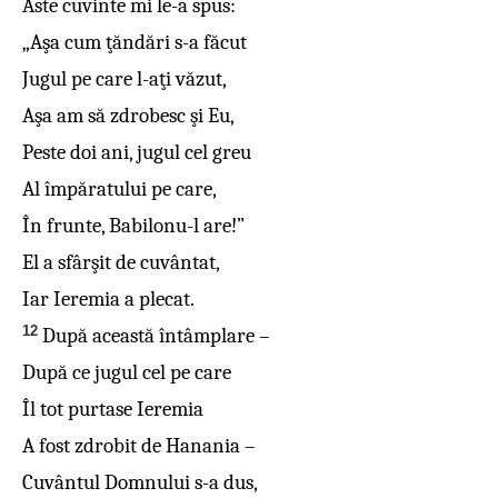
Aste cuvinte mi le-a spus:
„Aşa cum ţăndări s-a făcut
Jugul pe care l-aţi văzut,
Aşa am să zdrobesc şi Eu,
Peste doi ani, jugul cel greu
Al împăratului pe care,
În frunte, Babilonu-l are!”
El a sfârşit de cuvântat,
Iar Ieremia a plecat.
12
După această întâmplare –
După ce jugul cel pe care
Îl tot purtase Ieremia
A fost zdrobit de Hanania –
Cuvântul Domnului s-a dus,