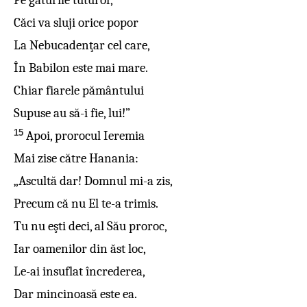
Pe gâturile tuturor,
Căci va sluji orice popor
La Nebucadenţar cel care,
În Babilon este mai mare.
Chiar fiarele pământului
Supuse au să-i fie, lui!”
15
Apoi, prorocul Ieremia
Mai zise către Hanania:
„Ascultă dar! Domnul mi-a zis,
Precum că nu El te-a trimis.
Tu nu eşti deci, al Său proroc,
Iar oamenilor din ăst loc,
Le-ai insuflat încrederea,
Dar mincinoasă este ea.