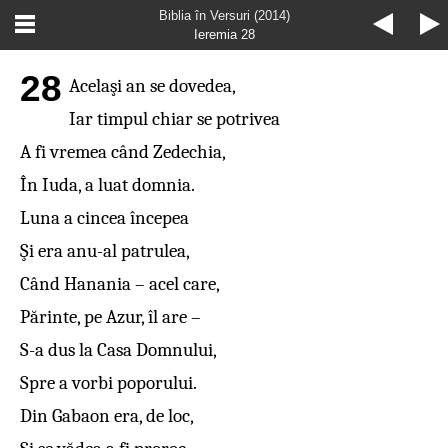
Biblia în Versuri (2014)
Ieremia 28
28
Acelaşi an se dovedea,
Iar timpul chiar se potrivea
A fi vremea când Zedechia,
În Iuda, a luat domnia.
Luna a cincea începea
Şi era anu-al patrulea,
Când Hanania – acel care,
Părinte, pe Azur, îl are –
S-a dus la Casa Domnului,
Spre a vorbi poporului.
Din Gabaon era, de loc,