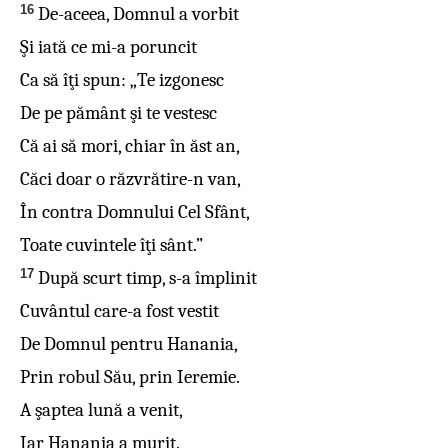
16
De-aceea, Domnul a vorbit
Şi iată ce mi-a poruncit
Ca să îţi spun: „Te izgonesc
De pe pământ şi te vestesc
Că ai să mori, chiar în ăst an,
Căci doar o răzvrătire-n van,
În contra Domnului Cel Sfânt,
Toate cuvintele îţi sânt.”
17
După scurt timp, s-a împlinit
Cuvântul care-a fost vestit
De Domnul pentru Hanania,
Prin robul Său, prin Ieremie.
A şaptea lună a venit,
Iar Hanania a murit.