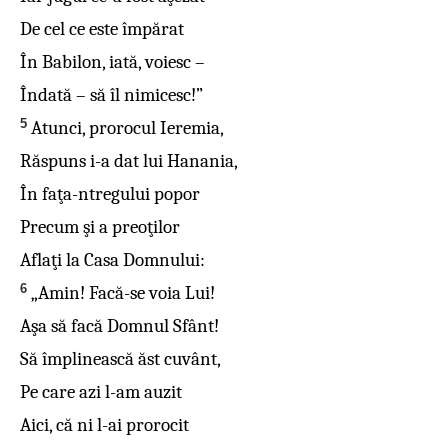
De cel ce este împărat
În Babilon, iată, voiesc –
Îndată – să îl nimicesc!”
5
Atunci, prorocul Ieremia,
Răspuns i-a dat lui Hanania,
În faţa-ntregului popor
Precum şi a preoţilor
Aflaţi la Casa Domnului:
6
„Amin! Facă-se voia Lui!
Aşa să facă Domnul Sfânt!
Să împlinească ăst cuvânt,
Pe care azi l-am auzit
Aici, că ni l-ai prorocit