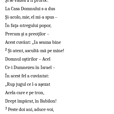
Şi se vădea a fi proroc.
La Casa Domnului s-a dus
Şi-acolo, mie, el mi-a spus –
În faţa-ntregului popor,
Precum şi a preoţilor –
Acest cuvânt: „Ia seama bine
2
Şi-atent, ascultă-mă pe mine!
Domnul oştirilor – Acel
Ce-i Dumnezeu în Israel –
În acest fel a cuvântat:
„Rup jugul ce l-a aşezat
Acela care e pe tron,
Drept împărat, în Babilon!
3
Peste doi ani, aduce-voi,