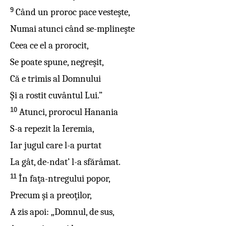
9
Când un proroc pace vesteşte,
Numai atunci când se-mplineşte
Ceea ce el a prorocit,
Se poate spune, negreşit,
Că e trimis al Domnului
Şi a rostit cuvântul Lui.”
10
Atunci, prorocul Hanania
S-a repezit la Ieremia,
Iar jugul care l-a purtat
La gât, de-ndat’ l-a sfărâmat.
11
În faţa-ntregului popor,
Precum şi a preoţilor,
A zis apoi: „Domnul, de sus,