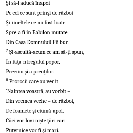
Şi să-i aducă înapoi
Pe cei ce sunt prinşi de război
Şi-uneltele ce-au fost luate
Spre-a fi în Babilon mutate,
Din Casa Domnului! Fii bun
7
Şi-ascultă-acum ce am să-ţi spun,
În faţa-ntregului popor,
Precum şi a preoţilor.
8
Prorocii care au venit
‘Naintea voastră, au vorbit –
Din vremea veche – de război,
De foamete şi ciumă-apoi,
Căci vor lovi nişte ţări cari
Puternice vor fi şi mari.