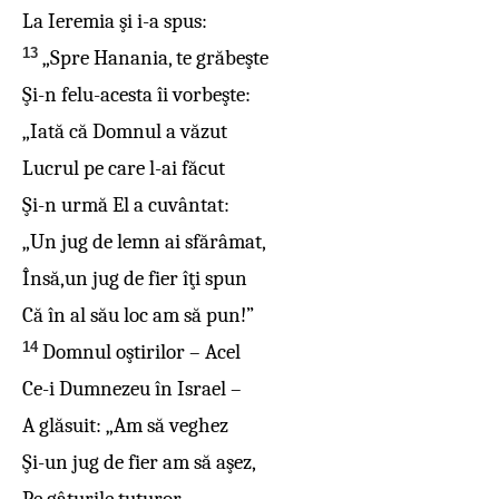
La Ieremia şi i-a spus:
13
„Spre Hanania, te grăbeşte
Şi-n felu-acesta îi vorbeşte:
„Iată că Domnul a văzut
Lucrul pe care l-ai făcut
Şi-n urmă El a cuvântat:
„Un jug de lemn ai sfărâmat,
Însă,un jug de fier îţi spun
Că în al său loc am să pun!”
14
Domnul oştirilor – Acel
Ce-i Dumnezeu în Israel –
A glăsuit: „Am să veghez
Şi-un jug de fier am să aşez,