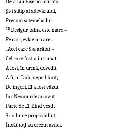
De-a Lui Biserică curată –
Şi-i stâlp al adevărului,
Precum şi temelia lui.
16
Desigur, taina este mare –
Pe cari, evlavia o are…
„Acel care S-a arătat –
Cel care fost-a întrupat –
A fost, în urmă, dovedit,
A fi, în Duh, neprihănit;
De îngeri, El a fost văzut,
Iar Neamurile au avut
Parte de El, fiind vestit
Şi-n lume propovăduit,
Încât toţi au crezut astfel,