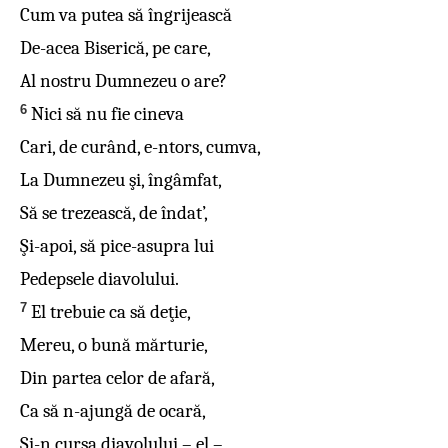
Cum va putea să îngrijească
De-acea Biserică, pe care,
Al nostru Dumnezeu o are?
6
Nici să nu fie cineva
Cari, de curând, e-ntors, cumva,
La Dumnezeu şi, îngâmfat,
Să se trezească, de îndat’,
Şi-apoi, să pice-asupra lui
Pedepsele diavolului.
7
El trebuie ca să deţie,
Mereu, o bună mărturie,
Din partea celor de afară,
Ca să n-ajungă de ocară,
Şi-n cursa diavolului – el –