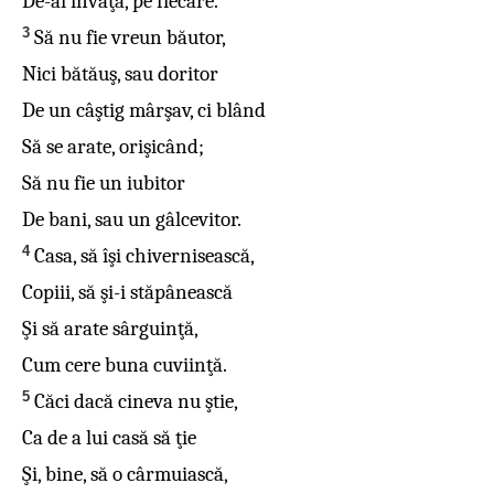
De-ai învăţa, pe fiecare.
3
Să nu fie vreun băutor,
Nici bătăuş, sau doritor
De un câştig mârşav, ci blând
Să se arate, orişicând;
Să nu fie un iubitor
De bani, sau un gâlcevitor.
4
Casa, să îşi chivernisească,
Copiii, să şi-i stăpânească
Şi să arate sârguinţă,
Cum cere buna cuviinţă.
5
Căci dacă cineva nu ştie,
Ca de a lui casă să ţie
Şi, bine, să o cârmuiască,