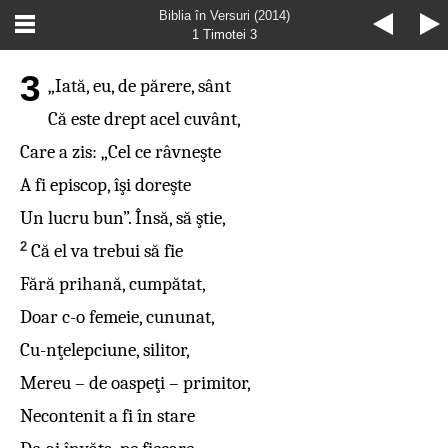
Biblia în Versuri (2014)
1 Timotei 3
3
„Iată, eu, de părere, sânt
Că este drept acel cuvânt,
Care a zis: „Cel ce râvneşte
A fi episcop, îşi doreşte
Un lucru bun”. Însă, să ştie,
2
Că el va trebui să fie
Fără prihană, cumpătat,
Doar c-o femeie, cununat,
Cu-nţelepciune, silitor,
Mereu – de oaspeţi – primitor,
Necontenit a fi în stare