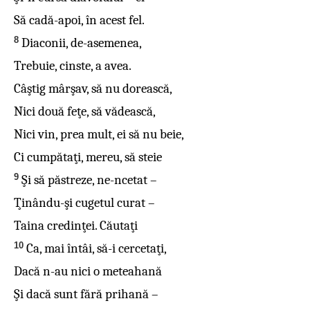
Să cadă-apoi, în acest fel.
8
Diaconii, de-asemenea,
Trebuie, cinste, a avea.
Câştig mârşav, să nu dorească,
Nici două feţe, să vădească,
Nici vin, prea mult, ei să nu beie,
Ci cumpătaţi, mereu, să steie
9
Şi să păstreze, ne-ncetat –
Ţinându-şi cugetul curat –
Taina credinţei. Căutaţi
10
Ca, mai întâi, să-i cercetaţi,
Dacă n-au nici o meteahană
Şi dacă sunt fără prihană –