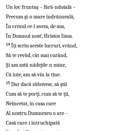
Un loc fruntaş – fără-ndoială –
Precum şi-o mare îndrăzneală,
În crezul ce-l avem, de sus,
În Domnul nost’, Hristos Iisus.
14
Îţi scriu aceste lucruri, vrând,
Să te revăd, cât mai curând,
Şi am astă nădejde-n mine,
Că iute, am să vin la tine.
15
Dar dacă zăbovesc, să ştii
Cum să te porţi, cum să te ţii,
Neîncetat, în casa care
Al nostru Dumnezeu o are –
Casă care-i întruchipată